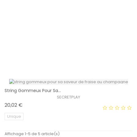
Unique
String Et Couvre-Tétons...
EXCLUSIVITÉ WEB !
SECRETPLAY
Prix
20,02 €
Unique
String Gommeux Pour Sa...
EXCLUSIVITÉ WEB !
SECRETPLAY
Prix
20,02 €
Unique
Affichage 1-5 de 5 article(s)