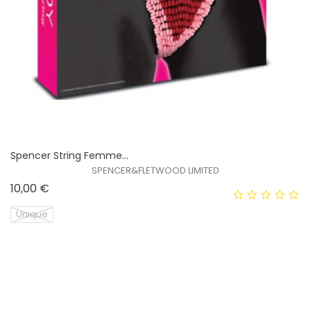
Spencer String Femme...
SPENCER&FLETWOOD LIMITED
Prix
10,00 €
Unique
Spencer Thong Les Amoureux...
SPENCER&FLETWOOD LIMITED
Prix
10,00 €