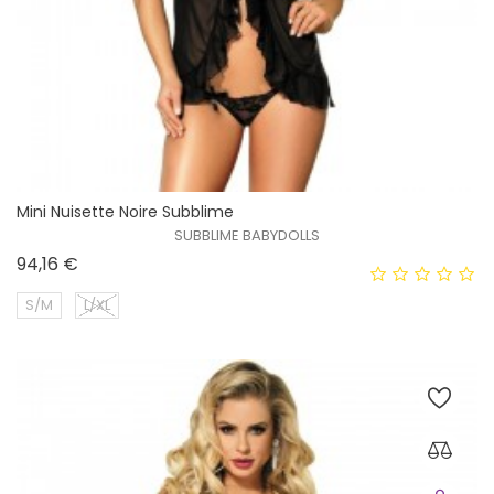
Mini Nuisette Noire Subblime
SUBBLIME BABYDOLLS
Prix
94,16 €
S/M
L/XL