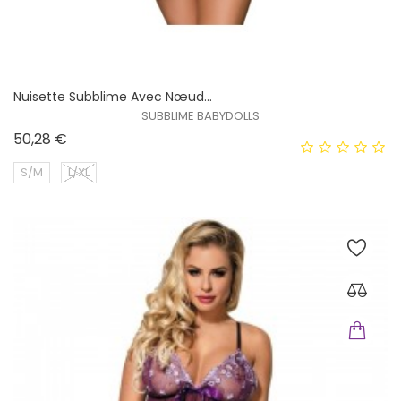
Nuisette Subblime Avec Nœud...
SUBBLIME BABYDOLLS
Prix
50,28 €
S/M
L/XL