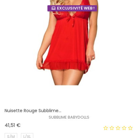
EXCLUSIVITÉ WEB !
Nuisette Rouge Subblime...
SUBBLIME BABYDOLLS
Prix
41,51 €
S/M
L/XL