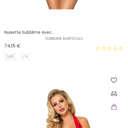
Nuisette Subblime Avec...
SUBBLIME BABYDOLLS
Prix
74,15 €
S/M
L/XL