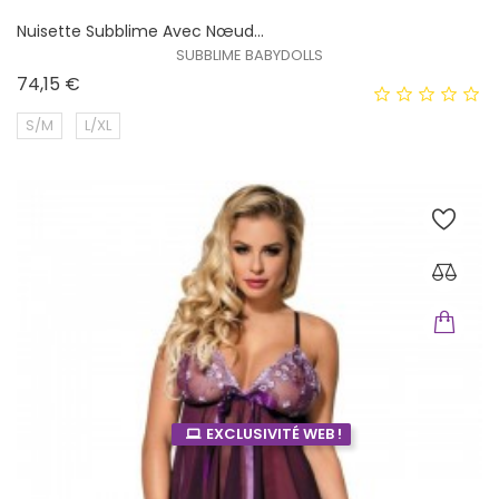
Nuisette Subblime Avec Nœud...
SUBBLIME BABYDOLLS
Prix
74,15 €
S/M
L/XL
EXCLUSIVITÉ WEB !