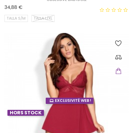
Prix
34,88 €
TALLA S/M
TALLA L/XL
EXCLUSIVITÉ WEB !
HORS STOCK