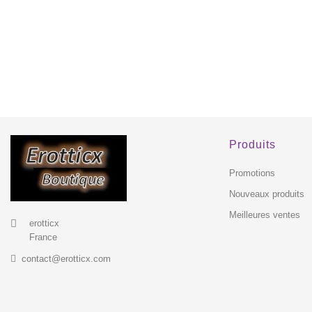
Produits
Promotions
Nouveaux produits
Meilleures ventes
erotticx
France
contact@erotticx.com