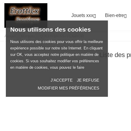
Jouets xxx
Bien-etre


Nous utilisons des cookies
Accueil
Marques
QUEEN BATAS / PEIGNOIR
Nous utilisons des cookies pour vous offrir la meilleure
expérience possible sur notre site Internet. En cliquant
Liste des
sur OK, vous acceptez notre politique en matière de
cookies. Si vous souhaitez modifier vos préférences
en matière de cookies, vous pouvez le faire
J'ACCEPTE
JE REFUSE
MODIFIER MES PRÉFÉRENCES