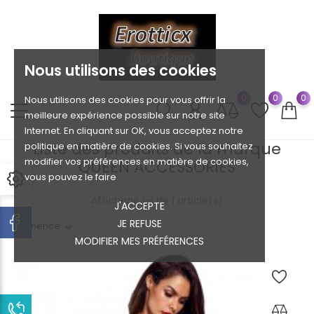
Nous utilisons des cookies
0
0
0
Nous utilisons des cookies pour vous offrir la
meilleure expérience possible sur notre site
Internet. En cliquant sur OK, vous acceptez notre
Liste des produits de la marque
politique en matière de cookies. Si vous souhaitez
modifier vos préférences en matière de cookies,
QUEEN ACCESSORIES
vous pouvez le faire
Affichage 1-1 de 1 article(s)
J'ACCEPTE
JE REFUSE
Pertinence
MODIFIER MES PRÉFÉRENCES