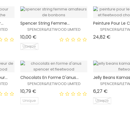
XCLUSIVITÉ
EXCLUSIVITÉ
..
Spencer String Femme...
Peinture Pour Le Co
!
WEB !
ITED
SPENCER&FLETWOOD LIMITED
SPENCER&FLETW
HORS STOCK
HORS STOCK
Prix
Prix
10,00 €
24,82 €
Unique
XCLUSIVITÉ
EXCLUSIVITÉ
r...
Chocolats En Forme D'anus...
Jelly Beans Kamasu
!
WEB !
ITED
SPENCER&FLETWOOD LIMITED
SPENCER&FLETW
HORS STOCK
HORS STOCK
Prix
Prix
10,79 €
6,27 €
Unique
Unique
XCLUSIVITÉ
EXCLUSIVITÉ