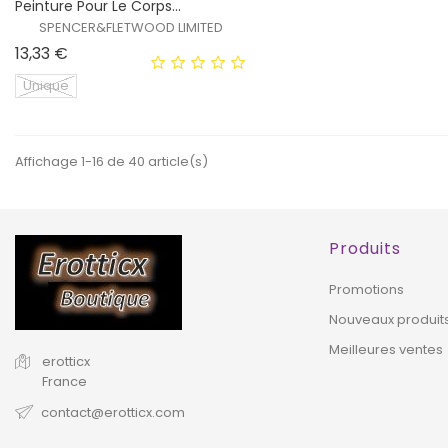
Peinture Pour Le Corps...
WEB !
WEB 
SPENCER&FLETWOOD LIMITED
Prix
13,33 €
Unique
Affichage 1-16 de 40 article(s)
EXCLUSIVITÉ
WEB !
HORS STOCK
Produits
Promotions
Nouveaux produit
Meilleures ventes
erotticx
France
contact@erotticx.com