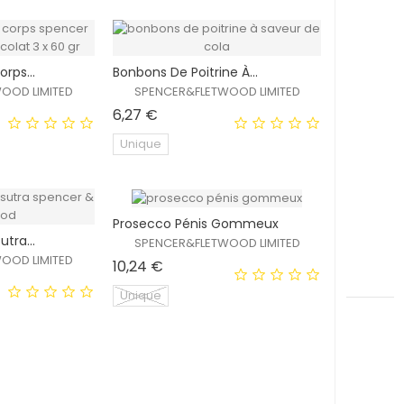
EXCLUSIVITÉ
EXCLUSIVITÉ
rps...
Bonbons De Poitrine À...
WEB !
WEB !
OOD LIMITED
SPENCER&FLETWOOD LIMITED
HORS STOCK
Prix
6,27 €
Unique
Prosecco Pénis Gommeux
EXCLUSIVITÉ
EXCLUSIVITÉ
tra...
SPENCER&FLETWOOD LIMITED
WEB !
WEB !
OOD LIMITED
Prix
10,24 €
Unique
EXCLUSIVITÉ
EXCLUSIVITÉ