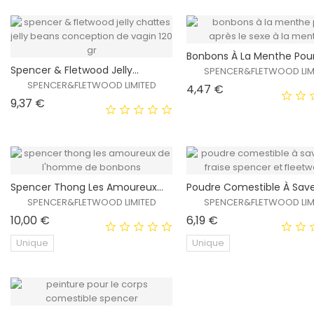
EXCLUSIVITÉ
E
Bonbons À La Menthe Pour.
WEB !
WEB 
Spencer & Fletwood Jelly...
SPENCER&FLETWOOD LIM
HORS STOCK
HORS STOCK
SPENCER&FLETWOOD LIMITED
Prix
4,47 €
Prix
9,37 €
EXCLUSIVITÉ
E
Spencer Thong Les Amoureux...
Poudre Comestible À Saveu
WEB !
WEB 
SPENCER&FLETWOOD LIMITED
SPENCER&FLETWOOD LIM
HORS STOCK
HORS STOCK
Prix
Prix
10,00 €
6,19 €
Unique
Unique
EXCLUSIVITÉ
E