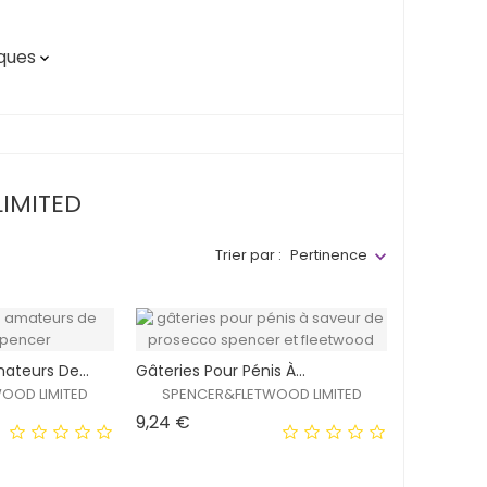
ques

LIMITED
Trier par :
Pertinence
ateurs De...
Gâteries Pour Pénis À...
OOD LIMITED
SPENCER&FLETWOOD LIMITED
Prix
9,24 €