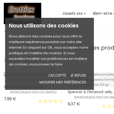
Jouets xxx
Bien-etre

Nous utilisons des cookies
Accueil
Marques
SPENCER&FLETWOOD LIMITED
Nous utilisons des cookies pour vous offrir la
meilleure expérience possible sur notre site
Liste des pr
Internet. En cliquant sur OK, vous acceptez notre
politique en matière de cookies. Si vous
souhaitez modifier vos préférences en matière
Il y a 40 produits.
de cookies, vous pouvez le faire
J'ACCEPTE
JE REFUSE
MODIFIER MES PRÉFÉRENCES
Spencer Et Fleetwood...
Spencer & Fletwood Jelly..
SPENCER&FLETWOOD LIMITED
SPENCER&FLETWOOD LIM
Prix
7,99 €
Prix
9,37 €