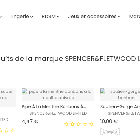
Lingerie
BDSM
Jeux et accessoires
Mar




oduits de la marque SPENCER&FLETWOOD 
Pipe À La Menthe Bonbons À...
Soutien-Gorge Am
.
SPENCER&FLETWOOD LIMITED
SPENCER&FLETW
ITED
Prix
Prix
4,47 €
10,00 €
Unique