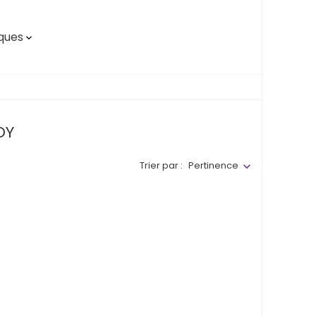
ques

OY
Trier par :
Pertinence