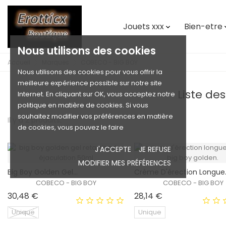
Jouets xxx
Bien-etre

Nous utilisons des cookies
Accueil
Marques
COBECO - BIG BOY
Nous utilisons des cookies pour vous offrir la
meilleure expérience possible sur notre site
Liste de
Internet. En cliquant sur OK, vous acceptez notre
politique en matière de cookies. Si vous
souhaitez modifier vos préférences en matière
Il y a 2 produits.
de cookies, vous pouvez le faire
J'ACCEPTE
JE REFUSE
MODIFIER MES PRÉFÉRENCES
Big Boy Golden Gel...
Crème D'érection Longue.
COBECO - BIG BOY
COBECO - BIG BOY
Prix
Prix
30,48 €
28,14 €
Unique
Unique