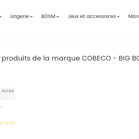
Lingerie
BDSM
Jeux et accessoires
Mar




s produits de la marque COBECO - BIG B
..