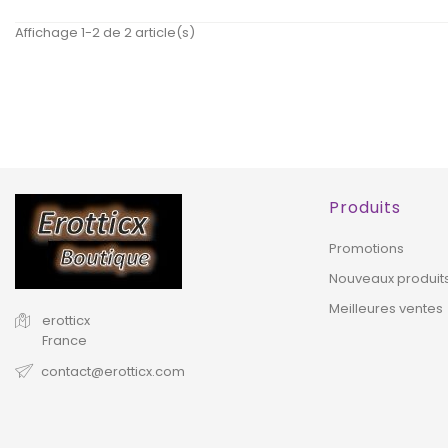
Affichage 1-2 de 2 article(s)
EXCLUSIVITÉ
E
WEB !
WEB 
HORS STOCK
Produits
Promotions
Nouveaux produit
Meilleures ventes
erotticx
France
contact@erotticx.com