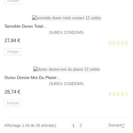
Unique
Sensible Durex Total...
EXCLUSIVITÉ WEB !
DUREX CONDOMS
Prix
27,84 €
Unique
Durex Donne-Moi Du Plaisir...
EXCLUSIVITÉ WEB !
DUREX CONDOMS
Prix
28,74 €
Unique
Suivant
Affichage 1-16 de 26 article(s)
1
2
