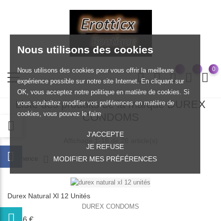
Nous utilisons des cookies
0
Nous utilisons des cookies pour vous offrir la meilleure
expérience possible sur notre site Internet. En cliquant sur
OK, vous acceptez notre politique en matière de cookies. Si
Liste des produits de la marque DUREX
vous souhaitez modifier vos préférences en matière de
cookies, vous pouvez le faire
CONDOMS
J'ACCEPTE
Affichage 1-16 de 26 article(s)
JE REFUSE
Pertinence
MODIFIER MES PRÉFÉRENCES
Durex Natural Xl 12 Unités
DUREX CONDOMS
Prix
22,36 €