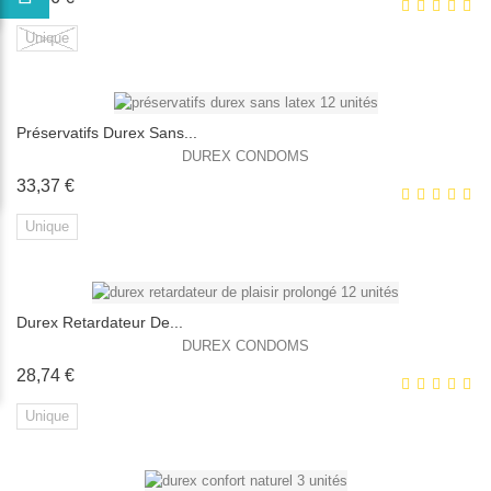
Unique
Préservatifs Durex Sans...
EXCLUSIVITÉ WEB !
DUREX CONDOMS
Prix
33,37 €
HORS STOCK
Unique
Durex Retardateur De...
EXCLUSIVITÉ WEB !
DUREX CONDOMS
Prix
28,74 €
Unique