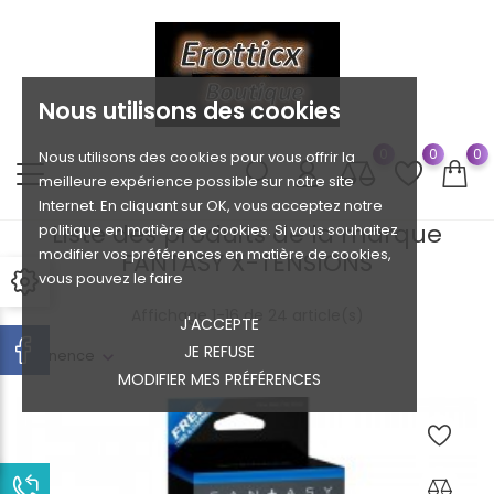
Nous utilisons des cookies
0
0
0
Nous utilisons des cookies pour vous offrir la
meilleure expérience possible sur notre site
Internet. En cliquant sur OK, vous acceptez notre
Liste des produits de la marque
politique en matière de cookies. Si vous souhaitez
modifier vos préférences en matière de cookies,
FANTASY X-TENSIONS
vous pouvez le faire
Affichage 1-16 de 24 article(s)
J'ACCEPTE
JE REFUSE
Pertinence
MODIFIER MES PRÉFÉRENCES