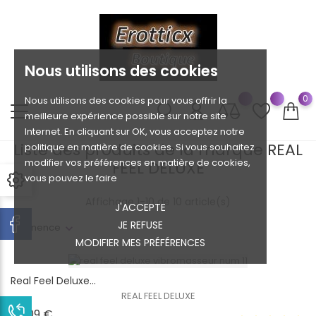
Nous utilisons des cookies
0
Nous utilisons des cookies pour vous offrir la
meilleure expérience possible sur notre site
Internet. En cliquant sur OK, vous acceptez notre
Liste des produits de la marque REAL
politique en matière de cookies. Si vous souhaitez
modifier vos préférences en matière de cookies,
FEEL DELUXE
vous pouvez le faire
Affichage 1-10 de 10 article(s)
J'ACCEPTE
JE REFUSE
Pertinence
MODIFIER MES PRÉFÉRENCES
Real Feel Deluxe...
REAL FEEL DELUXE
Prix
115,09 €