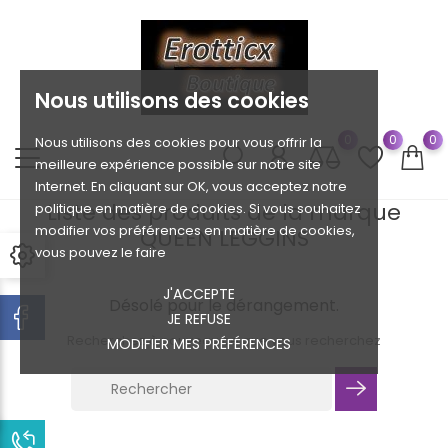
Nous utilisons des cookies
0
0
0
Nous utilisons des cookies pour vous offrir la
meilleure expérience possible sur notre site
Internet. En cliquant sur OK, vous acceptez notre
Liste des produits de la marque
politique en matière de cookies. Si vous souhaitez
modifier vos préférences en matière de cookies,
QUEEN LEGGINS
vous pouvez le faire
J'ACCEPTE
Désolé pour le dérangement.
JE REFUSE
Recherchez à nouveau ce que vous recherchez
MODIFIER MES PRÉFÉRENCES