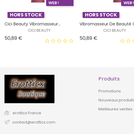
WEB !
WEB 
HORS STOCK
HORS STOCK
Cici Beauty Vibromasseur...
Vibromasseur De Beauté Ci
CICI BEAUTY
CICI BEAUTY
Prix
Prix
50,89 €
50,89 €
Produits
Promotions
Nouveaux produit
Meilleures ventes
erotticx
France
contact@erotticx.com