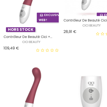
EXCLUSIVITÉ
E
WEB !
WEB 
Contrôleur De Beauté Cici 
CICI BEAUTY
HORS STOCK
HORS STOCK
Prix
28,91 €
Contrôleur De Beauté Cici +...
CICI BEAUTY
Prix
109,49 €