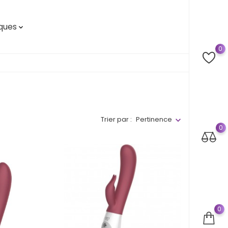
ques

0
Trier par :
Pertinence
0
0