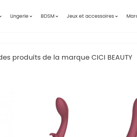
Lingerie
BDSM
Jeux et accessoires
Mar




 des produits de la marque CICI BEAUTY