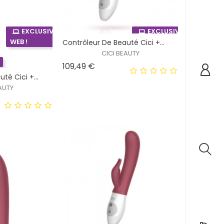
EXCLUSIVITÉ
EXCLUSIVITÉ
WEB !
WEB !
Contrôleur De Beauté Cici +...
CICI BEAUTY
HORS STOCK
Prix
109,49 €
té Cici +...
AUTY