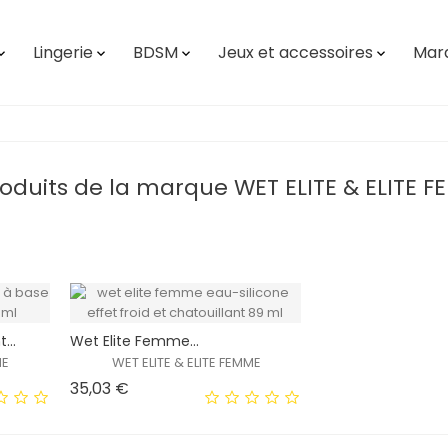
Lingerie
BDSM
Jeux et accessoires
Mar




roduits de la marque WET ELITE & ELITE 
...
Wet Elite Femme...
ME
WET ELITE & ELITE FEMME
Prix
35,03 €