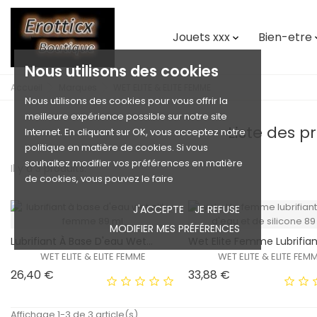
Jouets xxx
Bien-etre

Nous utilisons des cookies
Accueil
Marques
WET ELITE & ELITE FEMME
Nous utilisons des cookies pour vous offrir la
meilleure expérience possible sur notre site
Liste des p
Internet. En cliquant sur OK, vous acceptez notre
politique en matière de cookies. Si vous
souhaitez modifier vos préférences en matière
Il y a 3 produits.
de cookies, vous pouvez le faire
J'ACCEPTE
JE REFUSE
MODIFIER MES PRÉFÉRENCES
Lubrifiant À Base D'eau Wet...
Wet Elite Femme Lubrifiant
WET ELITE & ELITE FEMME
WET ELITE & ELITE FEM
Prix
Prix
26,40 €
33,88 €
Affichage 1-3 de 3 article(s)