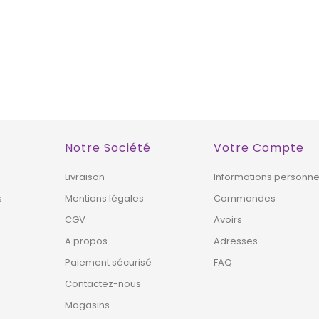
XCLUSIVITÉ
EXCLUSIVITÉ
!
WEB !
HORS STOCK
Notre Société
Votre Compte
Livraison
Informations personne
s
Mentions légales
Commandes
CGV
Avoirs
A propos
Adresses
Paiement sécurisé
FAQ
Contactez-nous
Magasins