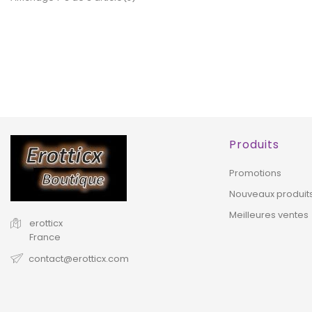
EXCLUSIVITÉ
E
WEB !
WEB 
HORS STOCK
HORS STOCK
Produits
Promotions
Nouveaux produit
Meilleures ventes
erotticx
France
contact@erotticx.com