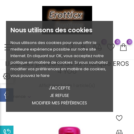
Nous utilisons des cookies
0
0
0
Nous utilisons des cookies pour vous offrir la
meilleure expérience possible sur notre site
Internet. En cliquant sur OK, vous acceptez notre
Liste des produits de la marque EROS
politique en matière de cookies. Si vous souhaitez
modifier vos préférences en matière de cookies,
4 YOU
vous pouvez le faire
Affichage 1-1 de 1 article(s)
J'ACCEPTE
JE REFUSE
Pertinence
MODIFIER MES PRÉFÉRENCES