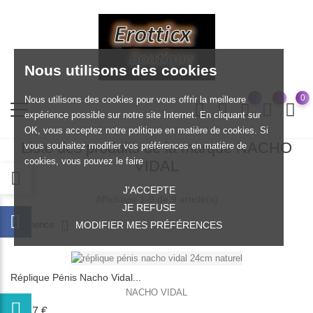
Nous utilisons des cookies
0
Nous utilisons des cookies pour vous offrir la meilleure
expérience possible sur notre site Internet. En cliquant sur
OK, vous acceptez notre politique en matière de cookies. Si
Liste des produits de la marque NACHO
vous souhaitez modifier vos préférences en matière de
cookies, vous pouvez le faire
VIDAL
J'ACCEPTE
Affichage 1-9 de 9 article(s)
JE REFUSE
Pertinence
MODIFIER MES PRÉFÉRENCES
Réplique Pénis Nacho Vidal...
NACHO VIDAL
Prix
90,67 €