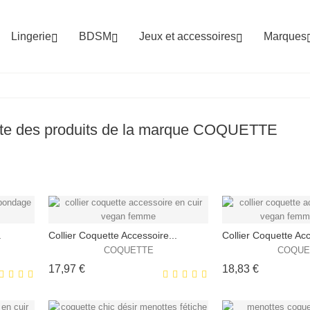
Lingerie
BDSM
Jeux et accessoires
Marques



ste des produits de la marque COQUETTE
.
Collier Coquette Accessoire...
Collier Coquette Acc
COQUETTE
COQUE
Prix
Prix
17,97 €
18,83 €