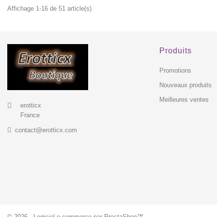
Affichage 1-16 de 51 article(s)
EXCLUSIVITÉ
WEB !
Produits
HORS STOCK
Promotions
Nouveaux produits
Meilleures ventes
erotticx
France
contact@erotticx.com
© 2026 - Logiciel e-commerce par PrestaShop™