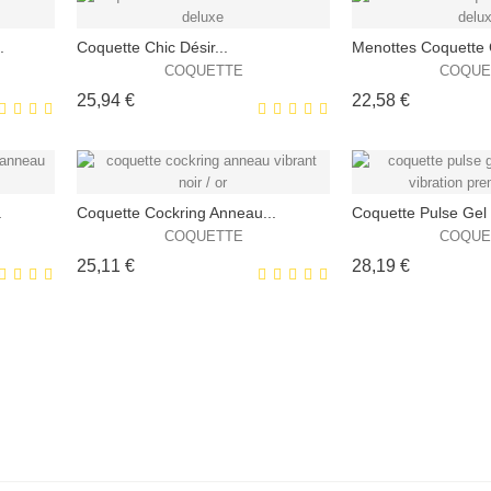
.
Coquette Chic Désir...
Menottes Coquette C
CLUSIVITÉ
EXCLUSIVITÉ
COQUETTE
COQUE
!
WEB !
Prix
Prix
25,94 €
22,58 €
HORS STOCK
HORS STOCK
.
Coquette Cockring Anneau...
Coquette Pulse Gel 
CLUSIVITÉ
EXCLUSIVITÉ
COQUETTE
COQUE
!
WEB !
Prix
Prix
25,11 €
28,19 €
HORS STOCK
HORS STOCK
CLUSIVITÉ
EXCLUSIVITÉ
!
WEB !
HORS STOCK
HORS STOCK