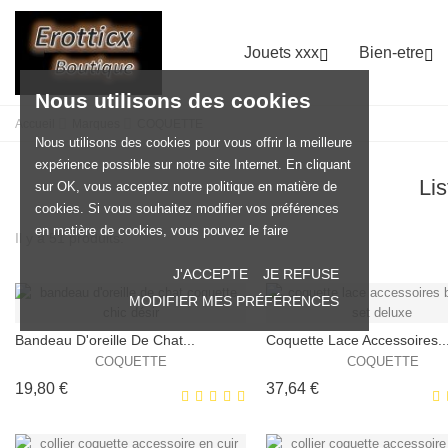
Jouets xxx
Bien-etre


Nous utilisons des cookies
Accueil
Marques
COQUETTE
Nous utilisons des cookies pour vous offrir la meilleure
expérience possible sur notre site Internet. En cliquant
Li
sur OK, vous acceptez notre politique en matière de
cookies. Si vous souhaitez modifier vos préférences
en matière de cookies, vous pouvez le faire
Il y a 51 produits.
J'ACCEPTE
JE REFUSE
MODIFIER MES PRÉFÉRENCES
Bandeau D'oreille De Chat...
Coquette Lace Accessoires..
COQUETTE
COQUETTE
Prix
Prix
19,80 €
37,64 €