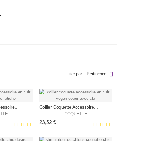

Trier par :
Pertinence
essoire...
Collier Coquette Accessoire...
TTE
COQUETTE
Prix
23,52 €