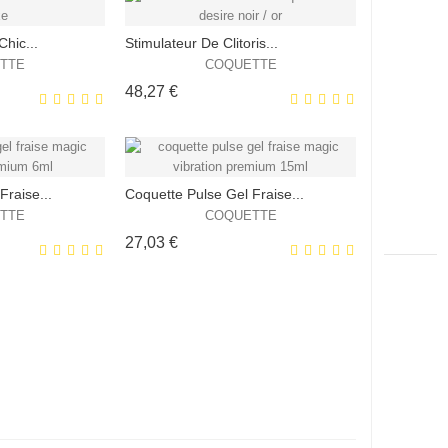
hic...
Stimulateur De Clitoris...
EXCLUSIVITÉ
EXCLUSIVITÉ
TTE
COQUETTE
WEB !
WEB !
Prix
48,27 €
HORS STOCK
Fraise...
Coquette Pulse Gel Fraise...
EXCLUSIVITÉ
EXCLUSIVITÉ
TTE
COQUETTE
WEB !
WEB !
Prix
27,03 €
HORS STOCK
EXCLUSIVITÉ
EXCLUSIVITÉ
WEB !
WEB !
HORS STOCK