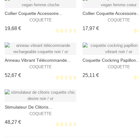
Collier Coquette Accessoire...
Collier Coquette Accessoire..
EXCLUSIVITÉ
EX
COQUETTE
COQUETTE
WEB !
WEB 
Prix
Prix
19,68 €
17,97 €
HORS STOCK
HORS STOCK
Anneau Vibrant Télécommande...
Coquette Cockring Papillon..
EXCLUSIVITÉ
EX
COQUETTE
COQUETTE
WEB !
WEB 
Prix
Prix
52,67 €
25,11 €
HORS STOCK
HORS STOCK
Stimulateur De Clitoris...
EXCLUSIVITÉ
EX
COQUETTE
WEB !
WEB 
Prix
48,27 €
HORS STOCK
HORS STOCK