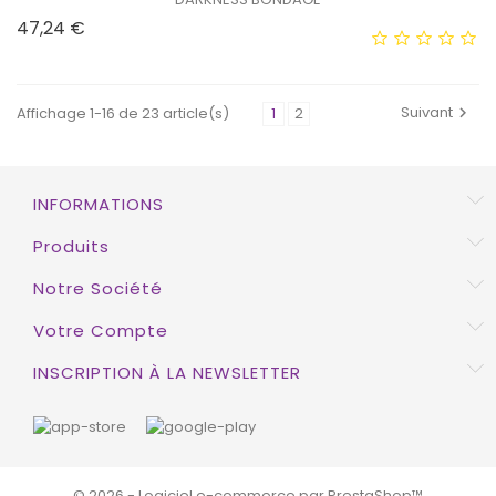
Prix
47,24 €
EXCLUSIVITÉ WEB !
HORS STOCK
Suivant
Affichage 1-16 de 23 article(s)
1
2

EXCLUSIVITÉ WEB !
INFORMATIONS
HORS STOCK
Produits
Notre Société
Votre Compte
INSCRIPTION À LA NEWSLETTER
© 2026 - Logiciel e-commerce par PrestaShop™