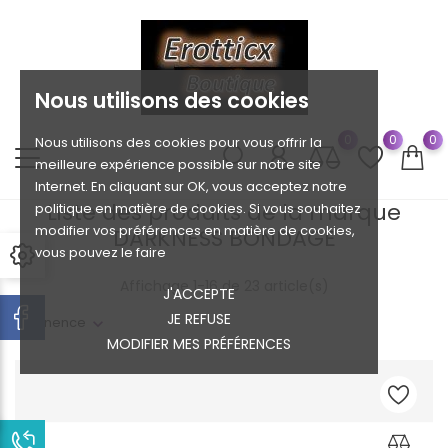
Nous utilisons des cookies
0
0
0
Nous utilisons des cookies pour vous offrir la
meilleure expérience possible sur notre site
Internet. En cliquant sur OK, vous acceptez notre
Liste des produits de la marque
politique en matière de cookies. Si vous souhaitez
modifier vos préférences en matière de cookies,
DARKNESS BONDAGE
vous pouvez le faire
Affichage 1-16 de 23 article(s)
J'ACCEPTE
JE REFUSE
Pertinence
MODIFIER MES PRÉFÉRENCES