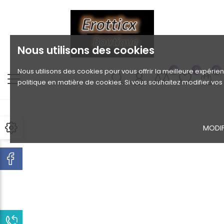
Nous utilisons des cookies
0
0
0
Nous utilisons des cookies pour vous offrir la meilleure expérien
politique en matière de cookies. Si vous souhaitez modifier vo
MODIF