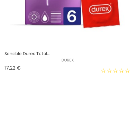
Sensible Durex Total...
DUREX
Prix
17,22 €
Préservatif Uniq Air...
UNIQ
Prix
14,32 €