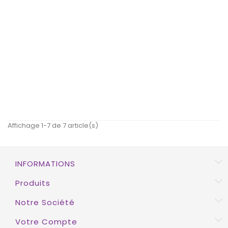
Durex Real Feel 24 Unités
DUREX CONDOMS
Prix
44,07 €
EXCLUSIVITÉ WEB !
HORS STOCK
Préservatif Féminin Pass...
PASANTE
Prix
106,09 €
EXCLUSIVITÉ WEB !
HORS STOCK
Affichage 1-7 de 7 article(s)
INFORMATIONS
EXCLUSIVITÉ WEB !
Produits
HORS STOCK
Notre Société
Votre Compte