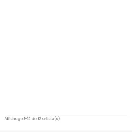
Sevencreations Boules...
SEVENCREATIONS
EXCLUSIVITÉ WEB !
Prix
7,91 €
HORS STOCK
Boules À Boucle Flip Nmc...
NMC TOYS
Prix
11,23 €
EXCLUSIVITÉ WEB !
HORS STOCK
Sevencreations Perles...
SEVEN CREATIONS
Prix
4,47 €
EXCLUSIVITÉ WEB !
HORS STOCK
Affichage 1-12 de 12 article(s)