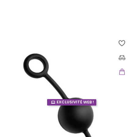
Colt Wp Silver Turbo Bullet
COLT
Prix
29,56 €
EXCLUSIVITÉ WEB !