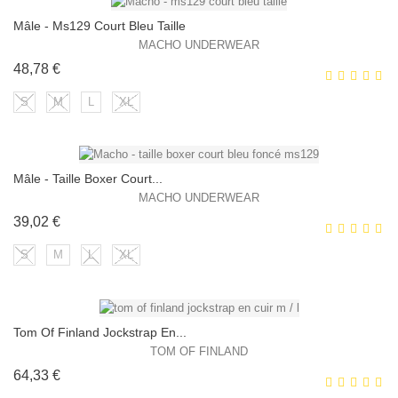
Mâle - Ms129 Court Bleu Taille
EXCLUSIVITÉ WEB !
MACHO UNDERWEAR
Prix
48,78 €
S
M
L
XL
Mâle - Taille Boxer Court...
EXCLUSIVITÉ WEB !
MACHO UNDERWEAR
Prix
39,02 €
S
M
L
XL
Tom Of Finland Jockstrap En...
EXCLUSIVITÉ WEB !
TOM OF FINLAND
Prix
64,33 €