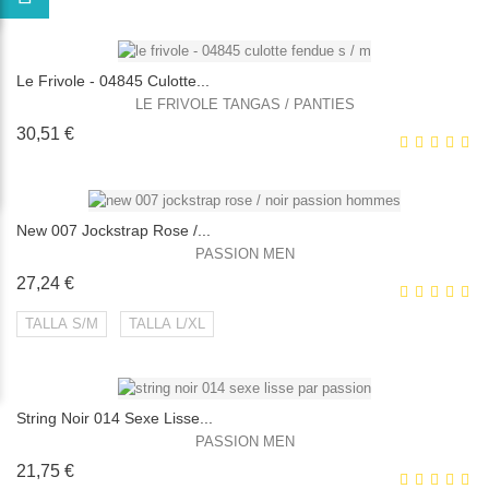
Le Frivole - 04845 Culotte...
EXCLUSIVITÉ WEB !
LE FRIVOLE TANGAS / PANTIES
Prix
30,51 €
HORS STOCK
New 007 Jockstrap Rose /...
PASSION MEN
Prix
27,24 €
EXCLUSIVITÉ WEB !
TALLA S/M
TALLA L/XL
HORS STOCK
String Noir 014 Sexe Lisse...
EXCLUSIVITÉ WEB !
PASSION MEN
Prix
21,75 €