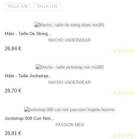
TALLA S/M
TALLA L/XL
Mâle - Taille De String...
EXCLUSIVITÉ WEB !
MACHO UNDERWEAR
Prix
26,84 €
Mâle - Taille Jockstrap...
MACHO UNDERWEAR
Prix
28,70 €
EXCLUSIVITÉ WEB !
HORS STOCK
Jockstrap 008 Cuir Noir...
PASSION MEN
Prix
26,81 €
EXCLUSIVITÉ WEB !