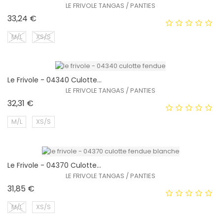
EXCLUSIVITÉ WEB !
LE FRIVOLE TANGAS / PANTIES
Prix
33,24 €
M/L
XS/S
Le Frivole - 04340 Culotte...
EXCLUSIVITÉ WEB !
LE FRIVOLE TANGAS / PANTIES
Prix
32,31 €
HORS STOCK
M/L
XS/S
Le Frivole - 04370 Culotte...
EXCLUSIVITÉ WEB !
LE FRIVOLE TANGAS / PANTIES
Prix
31,85 €
M/L
XS/S