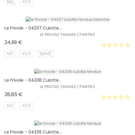
M/L
XS/S
Le Frivole - 04337 Culotte...
EXCLUSIVITÉ WEB !
LE FRIVOLE TANGAS / PANTIES
Prix
24,99 €
M/L
XS/S
XL/XXL
Le Frivole - 04338 Culotte...
EXCLUSIVITÉ WEB !
LE FRIVOLE TANGAS / PANTIES
Prix
28,85 €
M/L
XS/S
Le Frivole - 04339 Culotte...