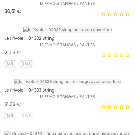
EXCLUSIVITÉ WEB !
LE FRIVOLE TANGAS / PANTIES
Prix
30,51 €
Le Frivole - 04332 String...
LE FRIVOLE TANGAS / PANTIES
Prix
21,03 €
EXCLUSIVITÉ WEB !
M/L
XS/S
HORS STOCK
Le Frivole - 04333 String...
EXCLUSIVITÉ WEB !
LE FRIVOLE TANGAS / PANTIES
Prix
21,03 €
HORS STOCK
M/L
XS/S