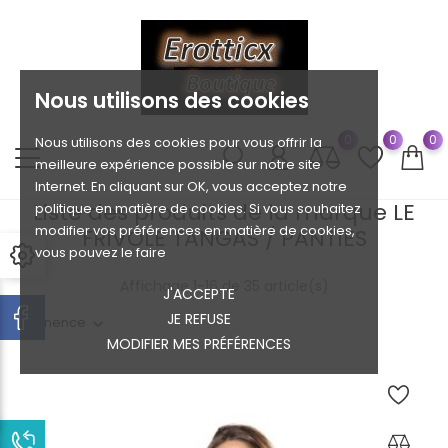
Nous utilisons des cookies
0
0
0
Nous utilisons des cookies pour vous offrir la
meilleure expérience possible sur notre site
Internet. En cliquant sur OK, vous acceptez notre
Liste des produits de la marque LE
politique en matière de cookies. Si vous souhaitez
modifier vos préférences en matière de cookies,
FRIVOLE TANGAS / PANTIES
vous pouvez le faire
Affichage 1-16 de 35 article(s)
J'ACCEPTE
JE REFUSE
Pertinence
MODIFIER MES PRÉFÉRENCES