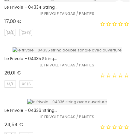
Le Frivole - 04334 String...
EXCLUSIVITÉ WEB !
LE FRIVOLE TANGAS / PANTIES
Prix
17,00 €
M/L
XS/S
Le Frivole - 04335 String...
EXCLUSIVITÉ WEB !
LE FRIVOLE TANGAS / PANTIES
Prix
26,01 €
HORS STOCK
M/L
XS/S
Le Frivole - 04336 String...
EXCLUSIVITÉ WEB !
LE FRIVOLE TANGAS / PANTIES
Prix
24,54 €