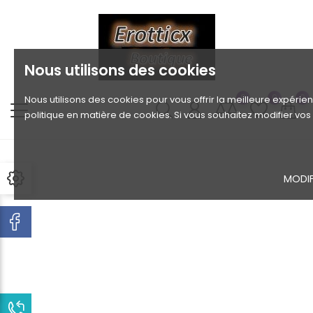
Nous utilisons des cookies
0
0
0
Nous utilisons des cookies pour vous offrir la meilleure expérien
politique en matière de cookies. Si vous souhaitez modifier vo
MODIF