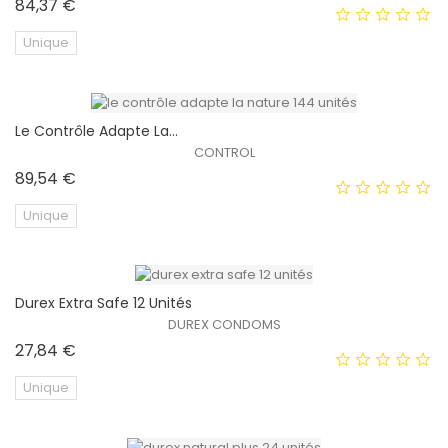
Prix
84,37 €
HORS STOCK
Unique
Le Contrôle Adapte La...
EXCLUSIVITÉ WEB !
CONTROL
Prix
89,54 €
Unique
Durex Extra Safe 12 Unités
EXCLUSIVITÉ WEB !
DUREX CONDOMS
Prix
27,84 €
Unique