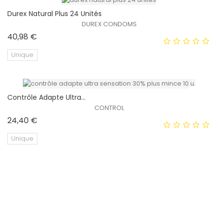
Durex Natural Plus 24 Unités
EXCLUSIVITÉ WEB !
DUREX CONDOMS
Prix
40,98 €
Unique
Contrôle Adapte Ultra...
EXCLUSIVITÉ WEB !
CONTROL
Prix
24,40 €
Unique
Préservatifs Naturels...
EXCLUSIVITÉ WEB !
UNILATEX
Prix
377,74 €