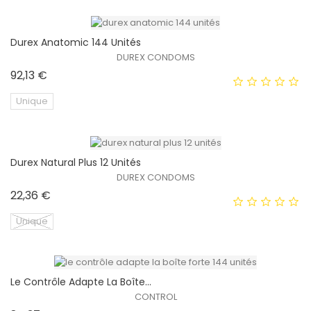
Durex Anatomic 144 Unités
EXCLUSIVITÉ WEB !
DUREX CONDOMS
Prix
92,13 €
Unique
Durex Natural Plus 12 Unités
EXCLUSIVITÉ WEB !
DUREX CONDOMS
Prix
22,36 €
Unique
Le Contrôle Adapte La Boîte...
EXCLUSIVITÉ WEB !
CONTROL