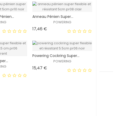
EXCLUSIVITÉ
EXCLUSIVITÉ
énien...
Anneau Pénien Super...
WEB !
WEB !
ING
POWERING
Prix
17,46 €
HORS STOCK
Powering Cockring Super...
EXCLUSIVITÉ
EXCLUSIVITÉ
er...
POWERING
WEB !
WEB !
ING
Prix
15,47 €
HORS STOCK
EXCLUSIVITÉ
EXCLUSIVITÉ
WEB !
WEB !
HORS STOCK