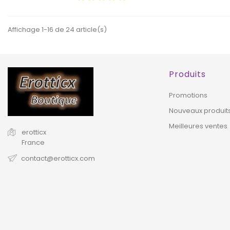
Affichage 1-16 de 24 article(s)
EXCLUSIVITÉ
WEB !
Produits
HORS STOCK
Promotions
Nouveaux produit
Meilleures ventes
erotticx
France
contact@erotticx.com