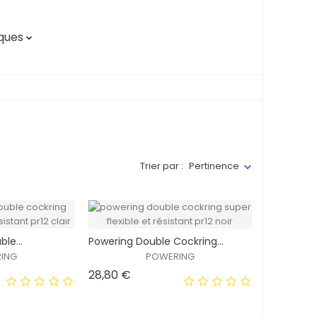
ques

Trier par :
Pertinence
le...
Powering Double Cockring...
ING
POWERING
Prix
28,80 €