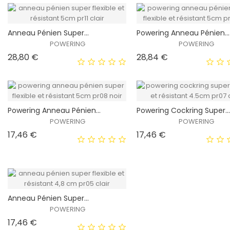
EXCLUSIVITÉ
E
Anneau Pénien Super...
Powering Anneau Pénien...
WEB !
WEB 
POWERING
POWERING
Prix
Prix
28,80 €
28,84 €
HORS STOCK
HORS STOCK
Powering Anneau Pénien...
Powering Cockring Super..
EXCLUSIVITÉ
E
POWERING
POWERING
WEB !
WEB 
Prix
Prix
17,46 €
17,46 €
HORS STOCK
HORS STOCK
EXCLUSIVITÉ
E
Anneau Pénien Super...
WEB !
WEB 
POWERING
Prix
17,46 €
HORS STOCK
HORS STOCK