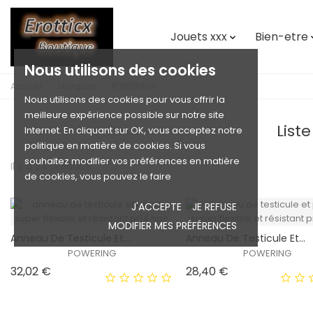
Jouets xxx
Bien-etre

Nous utilisons des cookies
Accueil
Marques
POWERING
Nous utilisons des cookies pour vous offrir la
meilleure expérience possible sur notre site
List
Internet. En cliquant sur OK, vous acceptez notre
politique en matière de cookies. Si vous
souhaitez modifier vos préférences en matière
Il y a 24 produits.
de cookies, vous pouvez le faire
J'ACCEPTE
JE REFUSE
MODIFIER MES PRÉFÉRENCES
Anneau De Testicule Et...
Anneau De Testicule Et...
POWERING
POWERING
Prix
Prix
32,02 €
28,40 €