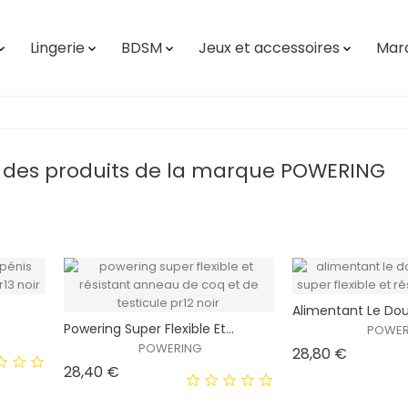
Lingerie
BDSM
Jeux et accessoires
Mar




e des produits de la marque POWERING
Alimentant Le Doub
Powering Super Flexible Et...
POWER
POWERING
Prix
28,80 €
Prix
28,40 €