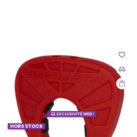
Électrostim Pack...
ELECTRASTIM
Prix
146,30 €
EXCLUSIVITÉ WEB !
HORS STOCK