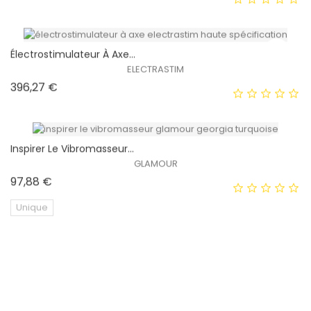
HORS STOCK
Électrostimulateur À Axe...
ELECTRASTIM
Prix
396,27 €
EXCLUSIVITÉ WEB !
HORS STOCK
Inspirer Le Vibromasseur...
GLAMOUR
Prix
97,88 €
EXCLUSIVITÉ WEB !
Unique
HORS STOCK
Électrastim Jack Prise...
EXCLUSIVITÉ WEB !
ELECTRASTIM
Prix
118,91 €