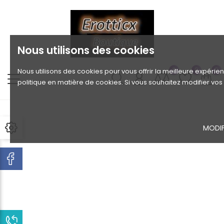
Nous utilisons des cookies
0
0
0
Nous utilisons des cookies pour vous offrir la meilleure expérien
politique en matière de cookies. Si vous souhaitez modifier vo
MODIF