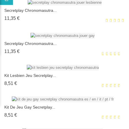
Secretplay Chronomasutra...
Prix
11,35 €
Secretplay Chronomasutra...
Prix
11,35 €
EXCLUSIVITÉ WEB !
Kit Lesbien Jeu Secretplay...
HORS STOCK
Prix
8,51 €
EXCLUSIVITÉ WEB !
Kit De Jeu Gay Secretplay...
HORS STOCK
Prix
8,51 €