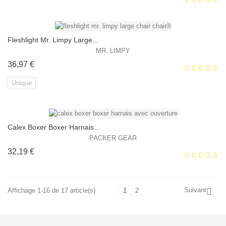
HORS STOCK
Fleshlight Mr. Limpy Large...
MR. LIMPY
Prix
36,97 €
EXCLUSIVITÉ WEB !
Unique
HORS STOCK
Calex Boxer Boxer Harnais...
EXCLUSIVITÉ WEB !
PACKER GEAR
Prix
32,19 €
Suivant
Affichage 1-16 de 17 article(s)
1
2

EXCLUSIVITÉ WEB !