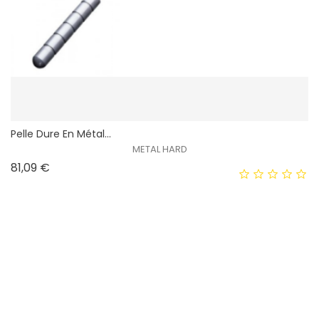
Pelle Dure En Métal...
METAL HARD
Prix
81,09 €
Obscurité Fétiche Noir Fouet
DARKNESS
Prix
30,98 €