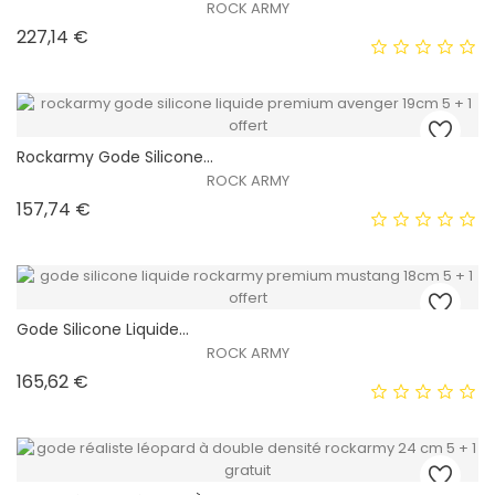
ROCK ARMY
Prix
227,14 €
Rockarmy Gode Silicone...
ROCK ARMY
Prix
157,74 €
Gode ​​silicone Liquide...
EXCLUSIVITÉ WEB !
ROCK ARMY
Prix
165,62 €
HORS STOCK