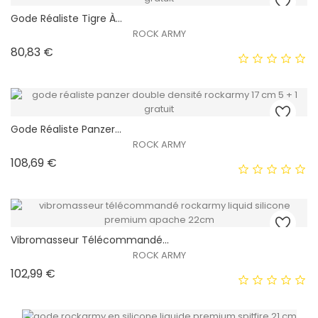
Gode ​​réaliste Tigre À...
EXCLUSIVITÉ WEB !
ROCK ARMY
Prix
80,83 €
HORS STOCK
Gode ​​réaliste Panzer...
EXCLUSIVITÉ WEB !
ROCK ARMY
Prix
108,69 €
HORS STOCK
Vibromasseur Télécommandé...
EXCLUSIVITÉ WEB !
ROCK ARMY
Prix
102,99 €
HORS STOCK