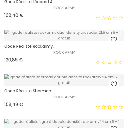
Gode ​​réaliste Léopard À...
EXCLUSIVITÉ WEB !
ROCK ARMY
Prix
168,40 €
HORS STOCK
Gode ​​réaliste Rockarmy...
EXCLUSIVITÉ WEB !
ROCK ARMY
Prix
120,85 €
HORS STOCK
Gode ​​réaliste Sherman...
EXCLUSIVITÉ WEB !
ROCK ARMY
Prix
158,49 €
HORS STOCK