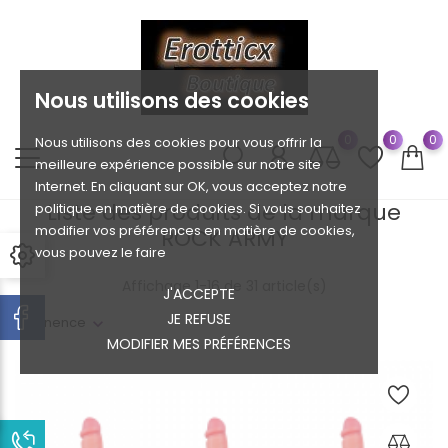
Nous utilisons des cookies
0
0
0
Nous utilisons des cookies pour vous offrir la
meilleure expérience possible sur notre site
Internet. En cliquant sur OK, vous acceptez notre
Liste des produits de la marque
politique en matière de cookies. Si vous souhaitez
modifier vos préférences en matière de cookies,
ROCK ARMY
vous pouvez le faire
Affichage 1-16 de 31 article(s)
J'ACCEPTE
JE REFUSE
Pertinence
MODIFIER MES PRÉFÉRENCES