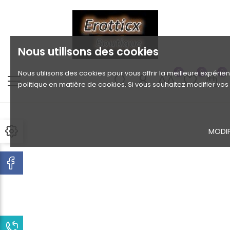
Nous utilisons des cookies
0
0
0
Nous utilisons des cookies pour vous offrir la meilleure expérien
politique en matière de cookies. Si vous souhaitez modifier vo
MODIF