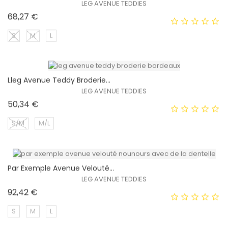
EXCLUSIVITÉ WEB !
LEG AVENUE TEDDIES
Prix
68,27 €
S
M
L
Lleg Avenue Teddy Broderie...
EXCLUSIVITÉ WEB !
LEG AVENUE TEDDIES
Prix
50,34 €
S/M
M/L
Par Exemple Avenue Velouté...
EXCLUSIVITÉ WEB !
LEG AVENUE TEDDIES
Prix
92,42 €
S
M
L