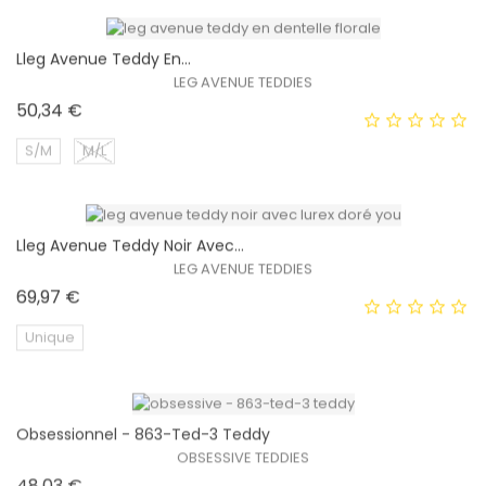
Lleg Avenue Teddy En...
EXCLUSIVITÉ WEB !
LEG AVENUE TEDDIES
Prix
50,34 €
S/M
M/L
Lleg Avenue Teddy Noir Avec...
EXCLUSIVITÉ WEB !
LEG AVENUE TEDDIES
Prix
69,97 €
Unique
Obsessionnel - 863-Ted-3 Teddy
EXCLUSIVITÉ WEB !
OBSESSIVE TEDDIES
Prix
48,03 €