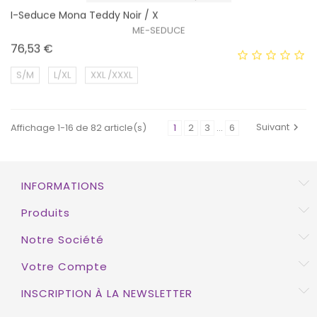
I-Seduce Mona Teddy Noir / X
EXCLUSIVITÉ WEB !
ME-SEDUCE
Prix
76,53 €
S/M
L/XL
XXL /XXXL
Suivant
Affichage 1-16 de 82 article(s)
1
2
3
…
6

EXCLUSIVITÉ WEB !
INFORMATIONS
Produits
Notre Société
Votre Compte
INSCRIPTION À LA NEWSLETTER