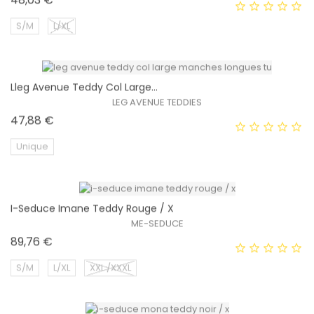
S/M
L/XL
Lleg Avenue Teddy Col Large...
EXCLUSIVITÉ WEB !
LEG AVENUE TEDDIES
Prix
47,88 €
Unique
I-Seduce Imane Teddy Rouge / X
EXCLUSIVITÉ WEB !
ME-SEDUCE
Prix
89,76 €
S/M
L/XL
XXL /XXXL