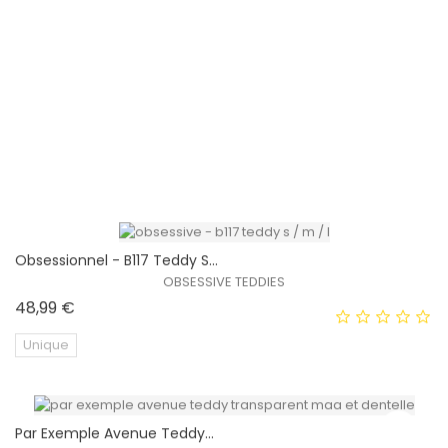
Obsessionnel - B115 Teddy
OBSESSIVE TEDDIES
Prix
48,99 €
EXCLUSIVITÉ WEB !
S/M/L
HORS STOCK
Obsessionnel - B117 Teddy S...
EXCLUSIVITÉ WEB !
OBSESSIVE TEDDIES
Prix
48,99 €
Unique
Par Exemple Avenue Teddy...