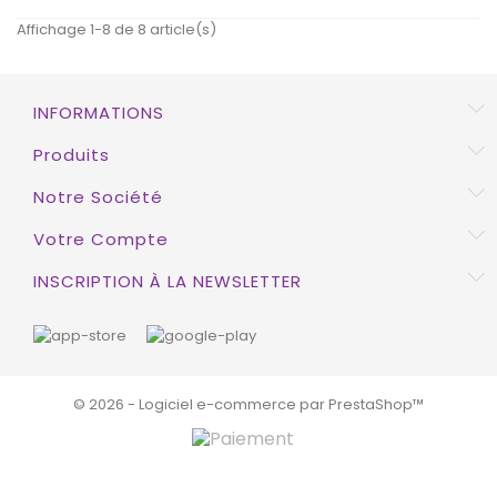
HORS STOCK
Affichage 1-8 de 8 article(s)
INFORMATIONS
EXCLUSIVITÉ WEB !
Produits
HORS STOCK
Notre Société
Votre Compte
INSCRIPTION À LA NEWSLETTER
© 2026 - Logiciel e-commerce par PrestaShop™