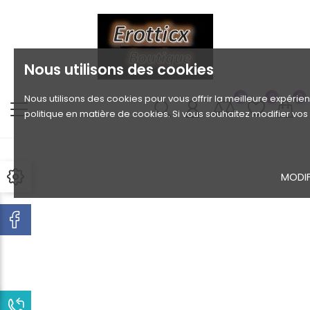
Nous utilisons des cookies
0
0
0
Nous utilisons des cookies pour vous offrir la meilleure expérien
politique en matière de cookies. Si vous souhaitez modifier vo
MODIF