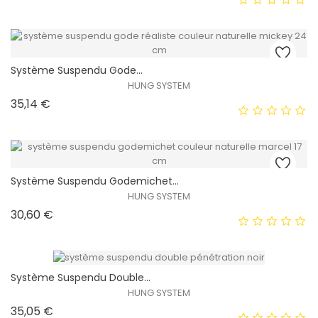
Système Suspendu Gode...
EXCLUSIVITÉ WEB !
HUNG SYSTEM
Prix
35,14 €
HORS STOCK
Système Suspendu Godemichet...
EXCLUSIVITÉ WEB !
HUNG SYSTEM
Prix
30,60 €
HORS STOCK
Système Suspendu Double...
HUNG SYSTEM
EXCLUSIVITÉ WEB !
Prix
35,05 €