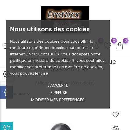
Nous utilisons des cookies
0
0
0
Nous utilisons des cookies pour vous offrir la
meilleure expérience possible sur notre site
Internet. En cliquant sur OK, vous acceptez notre
Liste des produits de la marque
politique en matière de cookies. Si vous souhaitez
modifier vos préférences en matière de cookies,
HUNG SYSTEM
vous pouvez le faire
Affichage 1-16 de 16 article(s)
J'ACCEPTE
JE REFUSE
Pertinence
MODIFIER MES PRÉFÉRENCES