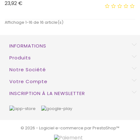
Prix
23,92 €
EXCLUSIVITÉ WEB !
HORS STOCK
Affichage 1-16 de 16 article(s)
INFORMATIONS
EXCLUSIVITÉ WEB !
Produits
HORS STOCK
Notre Société
Votre Compte
INSCRIPTION À LA NEWSLETTER
© 2026 - Logiciel e-commerce par PrestaShop™