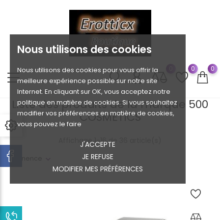
Nous utilisons des cookies
0
0
0
Nous utilisons des cookies pour vous offrir la
meilleure expérience possible sur notre site
Internet. En cliquant sur OK, vous acceptez notre
Liste des produits de la marque 500
politique en matière de cookies. Si vous souhaitez
modifier vos préférences en matière de cookies,
COSMETICS
vous pouvez le faire
Affichage 1-16 de 36 article(s)
J'ACCEPTE
JE REFUSE
Pertinence
MODIFIER MES PRÉFÉRENCES