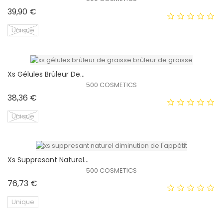
Prix
39,90 €
Unique
Xs Gélules Brûleur De...
EXCLUSIVITÉ WEB !
500 COSMETICS
Prix
38,36 €
HORS STOCK
Unique
Xs Suppresant Naturel...
EXCLUSIVITÉ WEB !
500 COSMETICS
Prix
76,73 €
HORS STOCK
Unique