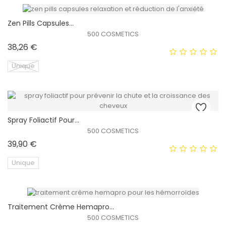
Zen Pills Capsules...
EXCLUSIVITÉ WEB !
500 COSMETICS
Prix
38,26 €
Unique
EXCLUSIVITÉ WEB !
Spray Foliactif Pour...
500 COSMETICS
HORS STOCK
Prix
39,90 €
Unique
EXCLUSIVITÉ WEB !
Traitement Crème Hemapro...
500 COSMETICS