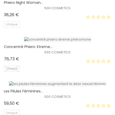
Phiero Night Woman...
EXCLUSIVITÉ WEB !
500 COSMETICS
Prix
38,26 €
Unique
Concentré Phiero Xtreme...
EXCLUSIVITÉ WEB !
500 COSMETICS
Prix
76,73 €
Unique
Les Pilules Féminines...
EXCLUSIVITÉ WEB !
500 COSMETICS
Prix
59,50 €
HORS STOCK
Unique