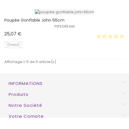
HORS STOCK
Poupée Gonflable John 66cm
PIPEDREAM
Prix
25,07 €
EXCLUSIVITÉ WEB !
Unique
HORS STOCK
Affichage 1-5 de 5 article(s)
EXCLUSIVITÉ WEB !
INFORMATIONS
HORS STOCK
Produits
Notre Société
Votre Compte
INSCRIPTION À LA NEWSLETTER