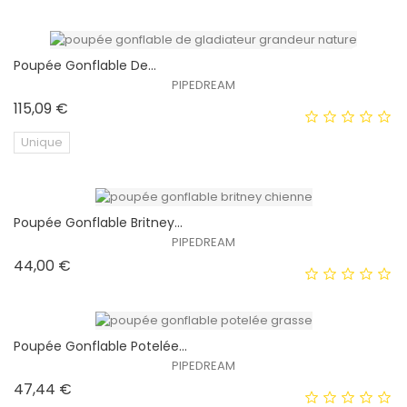
Poupée Gonflable De...
PIPEDREAM
Prix
115,09 €
Unique
Poupée Gonflable Britney...
EXCLUSIVITÉ WEB !
PIPEDREAM
Prix
44,00 €
Poupée Gonflable Potelée...
PIPEDREAM
Prix
47,44 €
EXCLUSIVITÉ WEB !