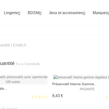
Lingerie
BDSM
Jeux et accessoires
Marques



uantité
Il y a 3 produits.
Préservatif Interne Gamme...
fs...
PASANTE
Prix
8,43 €