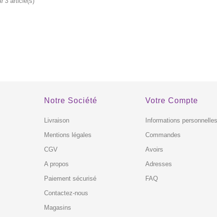
 3 article(s)
EXCLUSIVITÉ
EXCLUSIV
WEB !
WEB !
TOCK
HORS STOCK
Notre Société
Votre Compte
Livraison
Informations personnelle
Mentions légales
Commandes
CGV
Avoirs
A propos
Adresses
Paiement sécurisé
FAQ
Contactez-nous
Magasins