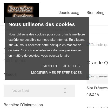
Jouets xxx
Bien-etre


Nous utilisons des cookies
Accueil
Bien-etre
Préservatifs
Grande quantité
Nous utilisons des cookies pour vous offrir la meilleure
expérience possible sur notre site Internet. En cliquant
sur OK, vous acceptez notre politique en matière de
Prix
cookies. Si vous souhaitez modifier vos préférences
en matière de cookies, vous pouvez le faire
9,00 € - 61,00 €
Grande Q
J'ACCEPTE
JE REFUSE
MODIFIER MES PRÉFÉRENCES
Marque
Sico Préservati

(aucun filtre)
Prix
48,27 €
Bannière D'information