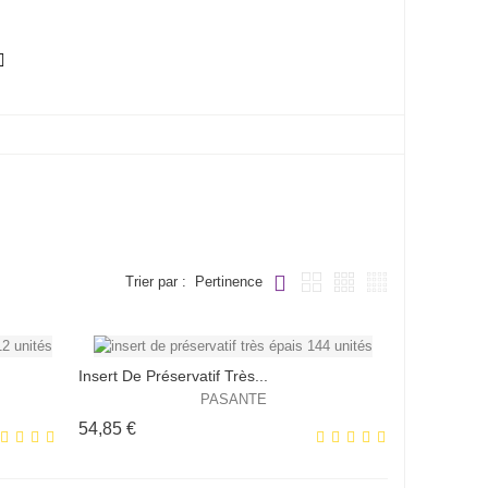

Trier par :
Pertinence
Insert De Préservatif Très...
PASANTE
Prix
54,85 €