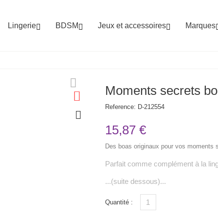
Lingerie
BDSM
Jeux et accessoires
Marques



Moments secrets bo
Reference:
D-212554
15,87 €
Des boas originaux pour vos moments se
Parfait comme complément à la ling
...(suite dessous)...
Quantité :