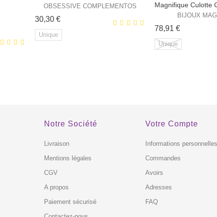
Magnifique Culotte 
OBSESSIVE COMPLEMENTOS
BIJOUX MAG
Prix
30,30 €
Prix
78,91 €
Unique
Unique
XCLUSIVITÉ
EXCLUSIVITÉ
 !
WEB !
HORS STOCK
Notre Société
Votre Compte
Livraison
Informations personnelle
Mentions légales
Commandes
CGV
Avoirs
A propos
Adresses
Paiement sécurisé
FAQ
Contactez-nous