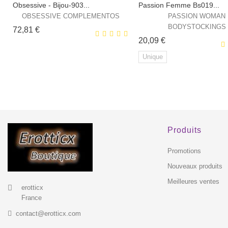
Obsessive - Bijou-903...
Passion Femme Bs019...
OBSESSIVE COMPLEMENTOS
PASSION WOMAN
BODYSTOCKINGS
Prix
72,81 €
Prix
20,09 €
Unique
EXCLUSIVITÉ
E
WEB !
WEB
HORS STOCK
Produits
Promotions
Nouveaux produits
Meilleures ventes
erotticx
France
contact@erotticx.com