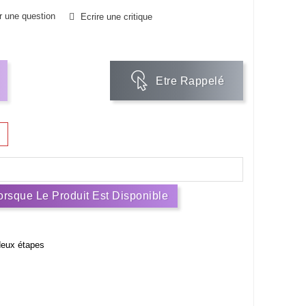
 une question
Ecrire une critique
Etre Rappelé
rsque Le Produit Est Disponible
deux étapes