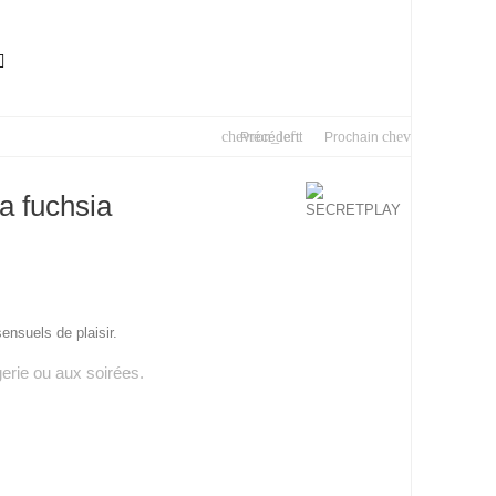

chevron_left
chevron_right
Précédent
Prochain
a fuchsia
nsuels de plaisir.
erie ou aux soirées.