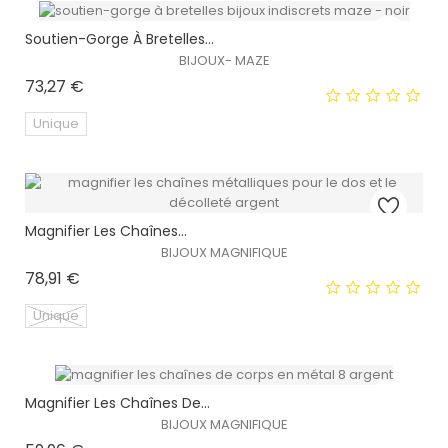
Soutien-Gorge À Bretelles...
BIJOUX- MAZE
Prix
73,27 €
Unique
EXCLUSIVITÉ WEB !
Magnifier Les Chaînes...
BIJOUX MAGNIFIQUE
Prix
78,91 €
Unique
EXCLUSIVITÉ WEB !
Magnifier Les Chaînes De...
BIJOUX MAGNIFIQUE
HORS STOCK