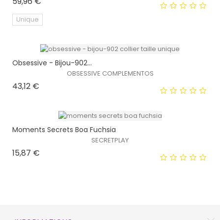
Prix
59,96 €
Unique
Obsessive - Bijou-902...
EXCLUSIVITÉ WEB !
OBSESSIVE COMPLEMENTOS
Prix
43,12 €
Moments Secrets Boa Fuchsia
SECRETPLAY
Prix
15,87 €
EXCLUSIVITÉ WEB !
HORS STOCK