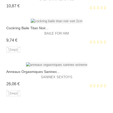
Prix
10,87 €
HORS STOCK
Cockring Baile Titan Noir...
BAILE FOR HIM
Prix
9,74 €
EXCLUSIVITÉ WEB !
Unique
HORS STOCK
Anneaux Orgasmiques Saninex...
EXCLUSIVITÉ WEB !
SANINEX SEXTOYS
Prix
26,06 €
HORS STOCK
Unique