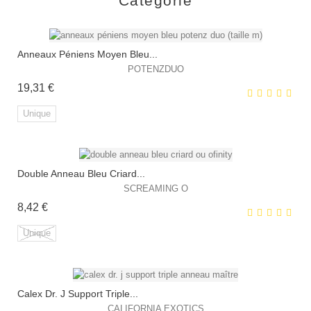
Catégorie
Anneaux Péniens Moyen Bleu...
POTENZDUO
Prix
19,31 €
Unique
Double Anneau Bleu Criard...
EXCLUSIVITÉ WEB !
SCREAMING O
Prix
8,42 €
Unique
Calex Dr. J Support Triple...
EXCLUSIVITÉ WEB !
CALIFORNIA EXOTICS