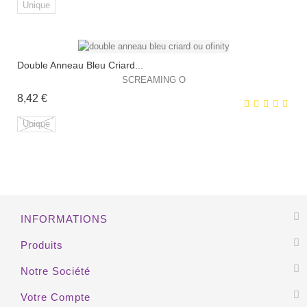
Unique
HORS STOCK
Double Anneau Bleu Criard...
EXCLUSIVITÉ WEB !
SCREAMING O
Prix
8,42 €
Unique
EXCLUSIVITÉ WEB !
INFORMATIONS
HORS STOCK
Produits
Notre Société
Votre Compte