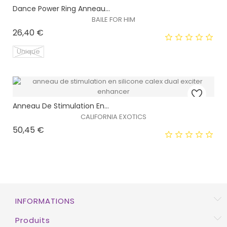
Dance Power Ring Anneau...
EXCLUSIVITÉ WEB !
BAILE FOR HIM
Prix
26,40 €
Unique
EXCLUSIVITÉ WEB !
Anneau De Stimulation En...
CALIFORNIA EXOTICS
HORS STOCK
Prix
50,45 €
EXCLUSIVITÉ WEB !
INFORMATIONS
HORS STOCK
Produits