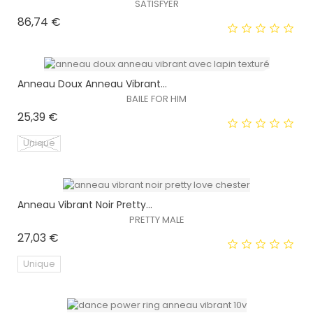
SATISFYER
Prix
86,74 €
Anneau Doux Anneau Vibrant...
BAILE FOR HIM
Prix
25,39 €
EXCLUSIVITÉ WEB !
Unique
HORS STOCK
Anneau Vibrant Noir Pretty...
EXCLUSIVITÉ WEB !
PRETTY MALE
Prix
27,03 €
HORS STOCK
Unique