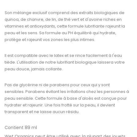
Son mélange exclusif comprend des extraits biologiques de
quinoa, de chanvre, de lin, de thé vert et d'avoine riches en
vitamines et antioxydants, cette formule lubrifiante rajeunit la
peau et les sens. Sa formule au PH équilibré qui hydrate,
protège et rajeunit vos zones les plus intimes.
Il est compatible avec le latex et se rince facilement à l'eau
tiède. L'utilisation de notre lubrifiant biologique laissera votre
peau douce, jamais collante.
Pas de glycérine ni de parabens pour ceux qui y sont
sensibles. Parabens évitant les irritations chez les personnes à
peau sensible. Cette formule à base d'aloès est conçue pour
hydrater et rajeunir. Une fois frotté sur la peau, il devient
transparent et ne laisse aucun résidu.
Contient 89 ml
Wet Organics peut être utilisé avec la plupart des jouets.