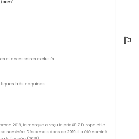
fr/com"
s et accessoires exclusifs:
stiques très coquines
mne 2018, la marque a reçu le prix XBIZ Europe et le
naise nominée. Désormais dans ce 2019, il a été nominé
on de l'année (2019)