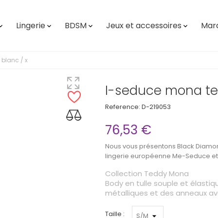
Lingerie
BDSM
Jeux et accessoires
Mar




blanc / x
I-seduce mona te
Reference:
D-219053
76,53 €
Nous vous présentons Black Diamond
lingerie européenne Me-Seduce et s
Collection Teddy Mona
Body en tulle souple et élastiq
métalliques et des anneaux ave.
Taille :