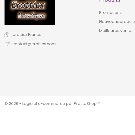
Produits
HORS STOCK
Promotions
Nouveaux produit
Meilleures ventes
erotticx
France
contact@erotticx.com
© 2026 - Logiciel e-commerce par PrestaShop™