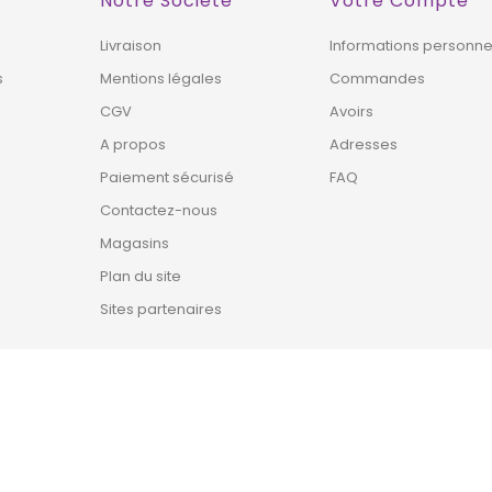
Notre Société
Votre Compte
HORS STOCK
HORS STOCK
Livraison
Informations personne
s
Mentions légales
Commandes
CGV
Avoirs
A propos
Adresses
Paiement sécurisé
FAQ
Contactez-nous
Magasins
Plan du site
Sites partenaires