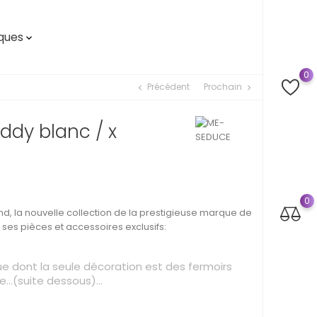
ques

0
Précédent
Prochain
chevron_left
chevron_right
ddy blanc / x
0
, la nouvelle collection de la prestigieuse marque de
es pièces et accessoires exclusifs:
ue dont la seule décoration est des fermoirs
..(suite dessous)...