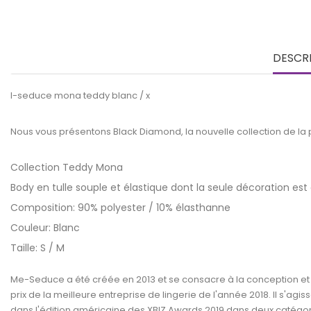
DESCR
I-seduce mona teddy blanc / x
Nous vous présentons Black Diamond, la nouvelle collection de la
Collection Teddy Mona
Body en tulle souple et élastique dont la seule décoration es
Composition: 90% polyester / 10% élasthanne
Couleur: Blanc
Taille: S / M
Me-Seduce a été créée en 2013 et se consacre à la conception et à
prix de la meilleure entreprise de lingerie de l'année 2018. Il s'
dans l'édition américaine des XBIZ Awards 2019 dans deux catégories