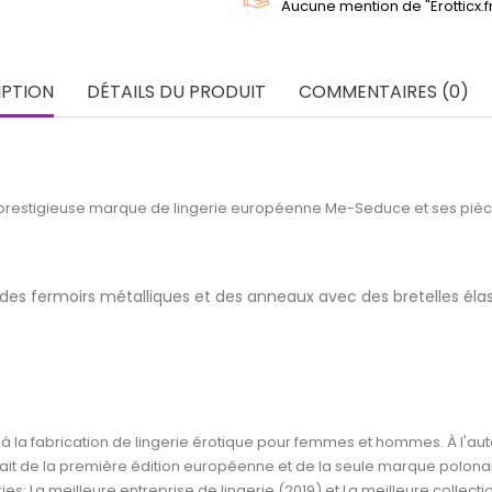
Aucune mention de "Erotticx.
IPTION
DÉTAILS DU PRODUIT
COMMENTAIRES (0)
 prestigieuse marque de lingerie européenne Me-Seduce et ses pièce
t des fermoirs métalliques et des anneaux avec des bretelles éla
 la fabrication de lingerie érotique pour femmes et hommes. À l'auto
agissait de la première édition européenne et de la seule marque polo
: La meilleure entreprise de lingerie (2019) et La meilleure collecti