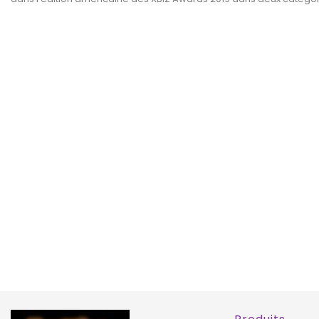
Body Passion Brida Rouge
Passion Brida Corps Noir
PASSION WOMAN TEDDIES
PASSION WOMAN TEDD
Prix
Prix
57,60 €
56,96 €
TALLA L/XL
TALLA S/M
TALLA L/XL
EXCLUSIVITÉ
WEB !
WEB 