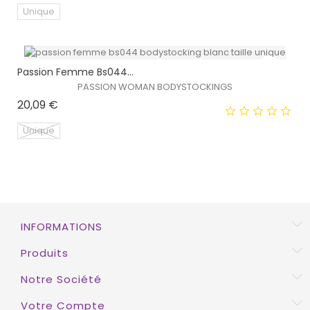
Unique
EXCLUSIVITÉ WEB !
Passion Femme Bs044...
PASSION WOMAN BODYSTOCKINGS
Prix
20,09 €
Unique
EXCLUSIVITÉ WEB !
INFORMATIONS
HORS STOCK
Produits
Notre Société
Votre Compte