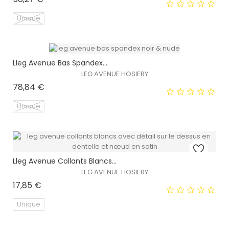
Unique
Lleg Avenue Bas Spandex...
EXCLUSIVITÉ WEB !
LEG AVENUE HOSIERY
Prix
78,84 €
HORS STOCK
Unique
EXCLUSIVITÉ WEB !
Lleg Avenue Collants Blancs...
LEG AVENUE HOSIERY
HORS STOCK
Prix
17,85 €
Unique