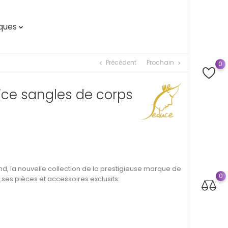
ques

Précédent
Prochain
chevron_left
chevron_right
0
ce sangles de corps
, la nouvelle collection de la prestigieuse marque de
0
es pièces et accessoires exclusifs: