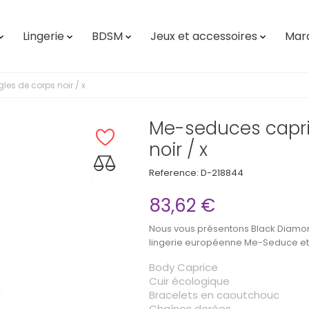
Lingerie
BDSM
Jeux et accessoires
Mar




es de corps noir / x
Me-seduces capri
noir / x
Reference:
D-218844
83,62 €
Nous vous présentons Black Diamond
lingerie européenne Me-Seduce et s
Body Caprice
Cuir écologique
Bracelets en caoutchouc
Chaînes dorées