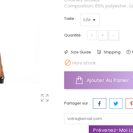
Composition: 65% polyester...(s
Taille :
+
-
Quantité :
Size Guide
Shipping

Hors stock
Ajouter Au Panier
Partager sur :
Prévenez-Moi Lo