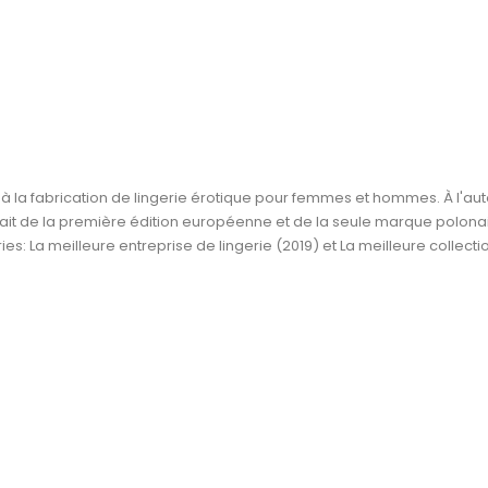
 la fabrication de lingerie érotique pour femmes et hommes. À l'auto
agissait de la première édition européenne et de la seule marque polo
: La meilleure entreprise de lingerie (2019) et La meilleure collecti