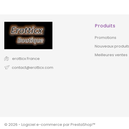
Produits
Promotions
Nouveaux produit
Meilleures ventes
erotticx
France
contact@erotticx.com
© 2026 - Logiciel e-commerce par PrestaShop™