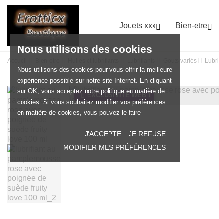
Jouets xxx
Bien-etre


Nous utilisons des cookies
Accueil
Bien-etre
Huiles et lubrifiants
Lubrifiants
Gouts variés
Lubri
Nous utilisons des cookies pour vous offrir la meilleure
expérience possible sur notre site Internet. En cliquant
sur OK, vous acceptez notre politique en matière de
EXCLUSIVITÉ WEB !
cookies. Si vous souhaitez modifier vos préférences
en matière de cookies, vous pouvez le faire
J'ACCEPTE
JE REFUSE
MODIFIER MES PRÉFÉRENCES