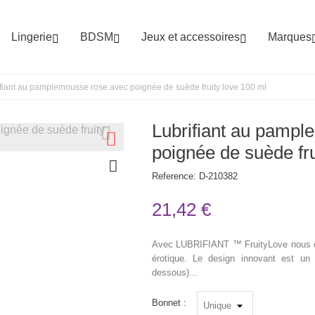
Lingerie
BDSM
Jeux et accessoires
Marques



fiant au pamplemousse rose avec poignée de suède fruity love 100 ml
Lubrifiant au pampl
poignée de suède fru
Reference:
D-210382
21,42 €
Avec LUBRIFIANT ™ FruityLove nous co
érotique. Le design innovant est un
dessous)...
Bonnet :