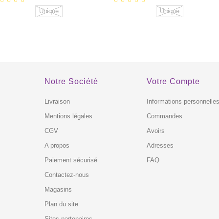
Unique
Unique
XCLUSIVITÉ
EXCLUSIVITÉ
 !
WEB !
Notre Société
Votre Compte
HORS STOCK
HORS STOCK
Livraison
Informations personnelle
Mentions légales
Commandes
CGV
Avoirs
A propos
Adresses
Paiement sécurisé
FAQ
Contactez-nous
Magasins
Plan du site
Sites partenaires