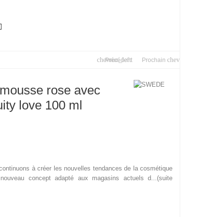

chevron_left
chevron_right
Précédent
Prochain
emousse rose avec
ity love 100 ml
ntinuons à créer les nouvelles tendances de la cosmétique
 nouveau concept adapté aux magasins actuels d...(suite