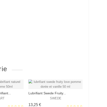
rie
fiant...
Lubrifiant Swede Fruity...
ART
SWEDE
Prix
13,25 €