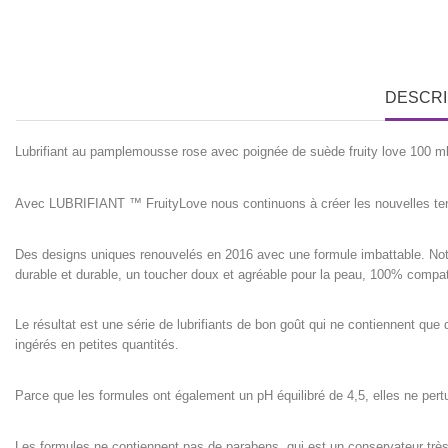
DESCRI
Lubrifiant au pamplemousse rose avec poignée de suède fruity love 100 m
Avec LUBRIFIANT ™ FruityLove nous continuons à créer les nouvelles ten
Des designs uniques renouvelés en 2016 avec une formule imbattable. Notre o
durable et durable, un toucher doux et agréable pour la peau, 100% compatibl
Le résultat est une série de lubrifiants de bon goût qui ne contiennent que d
ingérés en petites quantités.
Parce que les formules ont également un pH équilibré de 4,5, elles ne pertur
Les formules ne contiennent pas de parabens, qui est un conservateur très