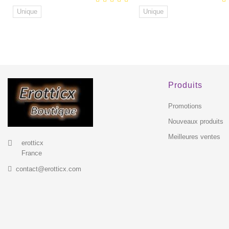
Unique
Unique
EXCLUSIVITÉ
E
WEB !
WEB
Produits
Promotions
Nouveaux produits
Meilleures ventes
erotticx
France
contact@erotticx.com