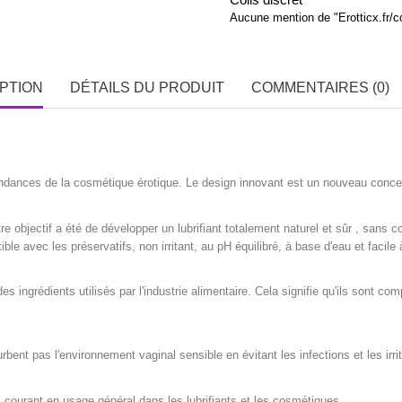
Aucune mention de "Erotticx.fr/
PTION
DÉTAILS DU PRODUIT
COMMENTAIRES (0)
l
dances de la cosmétique érotique. Le design innovant est un nouveau conce
bjectif a été de développer un lubrifiant totalement naturel et sûr , sans co
e avec les préservatifs, non irritant, au pH équilibré, à base d'eau et facile 
es ingrédients utilisés par l'industrie alimentaire. Cela signifie qu'ils sont co
bent pas l'environnement vaginal sensible en évitant les infections et les irrit
 courant en usage général dans les lubrifiants et les cosmétiques.