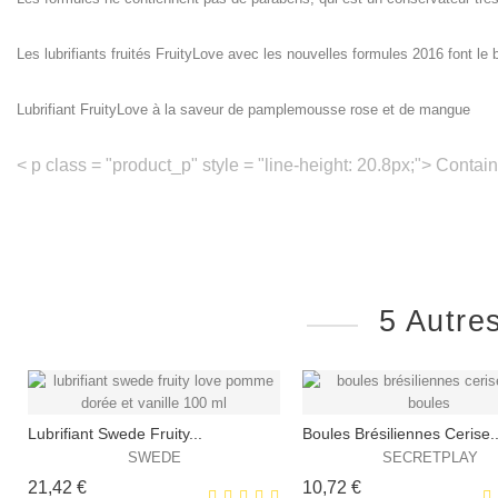
Les lubrifiants fruités FruityLove avec les nouvelles formules 2016 font le
Lubrifiant FruityLove à la saveur de pamplemousse rose et de mangue
< p class = "product_p" style = "line-height: 20.8px;"> Contai
5 Autre
Lubrifiant Swede Fruity...
Boules Brésiliennes Cerise..
SWEDE
SECRETPLAY
Prix
Prix
21,42 €
10,72 €