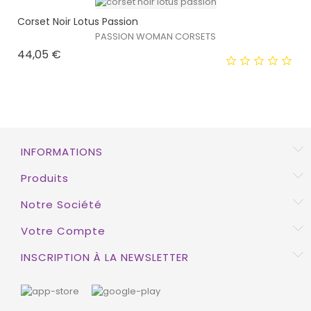
Corset Noir Lotus Passion
EXCLUSIVITÉ WEB !
PASSION WOMAN CORSETS
Prix
44,05 €
INFORMATIONS
EXCLUSIVITÉ WEB !
Produits
HORS STOCK
Notre Société
Votre Compte
INSCRIPTION À LA NEWSLETTER