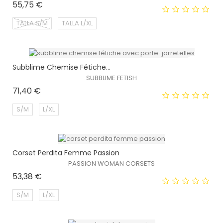
Prix
55,75 €
TALLA S/M
TALLA L/XL
Subblime Chemise Fétiche...
EXCLUSIVITÉ WEB !
SUBBLIME FETISH
Prix
71,40 €
S/M
L/XL
Corset Perdita Femme Passion
EXCLUSIVITÉ WEB !
PASSION WOMAN CORSETS
Prix
53,38 €
S/M
L/XL