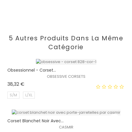
5 Autres Produits Dans La Même
Catégorie
Obsessionnel - Corset...
OBSESSIVE CORSETS
Prix
38,32 €
S/M
L/XL
Corset Blanchet Noir Avec...
EXCLUSIVITÉ WEB !
CASMIR