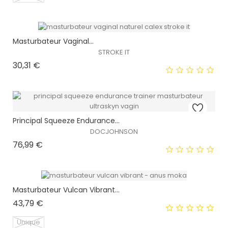
EXCLUSIVITÉ WEB !
Masturbateur Vaginal...
STROKE IT
HORS STOCK
Prix
30,31 €
Principal Squeeze Endurance...
DOCJOHNSON
EXCLUSIVITÉ WEB !
Prix
76,99 €
HORS STOCK
Masturbateur Vulcan Vibrant...
Prix
43,79 €
EXCLUSIVITÉ WEB !
Unique
HORS STOCK