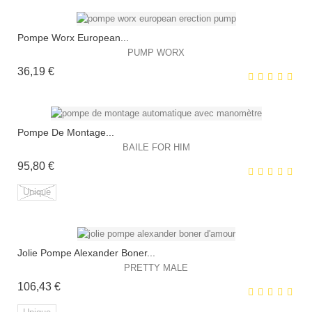
HORS STOCK
Pompe Worx European...
PUMP WORX
Prix
36,19 €
EXCLUSIVITÉ WEB !
HORS STOCK
Pompe De Montage...
BAILE FOR HIM
Prix
95,80 €
EXCLUSIVITÉ WEB !
Unique
Jolie Pompe Alexander Boner...
EXCLUSIVITÉ WEB !
PRETTY MALE
Prix
106,43 €
HORS STOCK