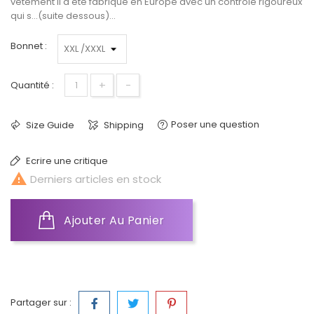
vêtement Il a été fabriqué en Europe avec un contrôle rigoureux
qui s...(suite dessous)...
Bonnet :
+
-
Quantité :
Poser une question
Size Guide
Shipping
Ecrire une critique

Derniers articles en stock
Ajouter Au Panier
Partager sur :