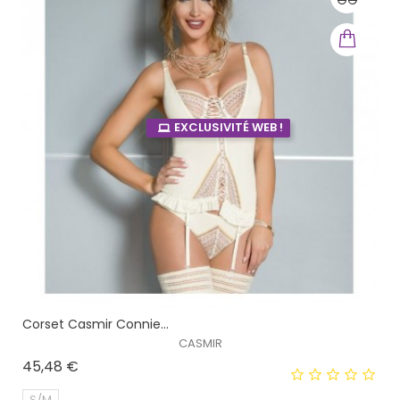
EXCLUSIVITÉ WEB !
Corset Casmir Connie...
CASMIR
Prix
45,48 €
S/M