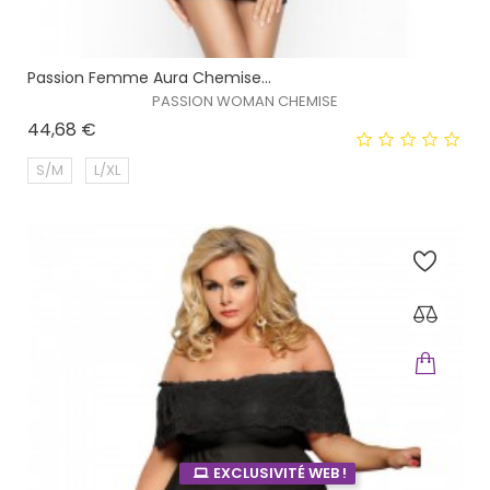
Passion Femme Aura Chemise...
PASSION WOMAN CHEMISE
Prix
44,68 €
S/M
L/XL
EXCLUSIVITÉ WEB !