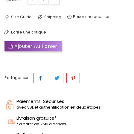
Poser une question
Size Guide
Shipping
Ecrire une critique
Ajouter Au Panier
Partager sur :
Paiements Sécurisés
avec SSL et authentification en deux étapes
Livraison gratuite*
* a partir de 75€ d'achats