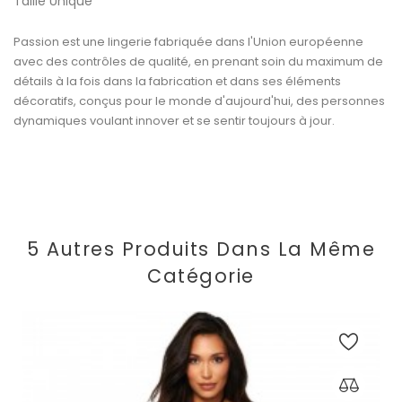
Taille Unique
Passion est une lingerie fabriquée dans l'Union européenne
avec des contrôles de qualité, en prenant soin du maximum de
détails à la fois dans la fabrication et dans ses éléments
décoratifs, conçus pour le monde d'aujourd'hui, des personnes
dynamiques voulant innover et se sentir toujours à jour.
5 Autres Produits Dans La Même
Catégorie